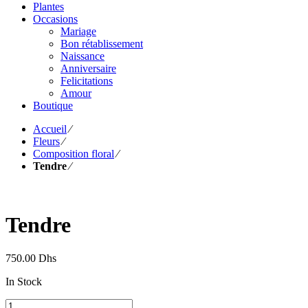
Plantes
Occasions
Mariage
Bon rétablissement
Naissance
Anniversaire
Felicitations
Amour
Boutique
Accueil
⁄
Fleurs
⁄
Composition floral
⁄
Tendre
⁄
Tendre
750.00
Dhs
In Stock