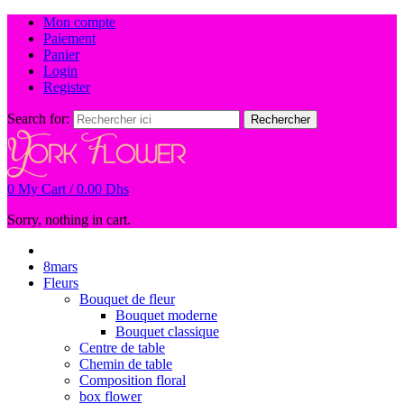
Mon compte
Paiement
Panier
Login
Register
Search for:
Rechercher
0
My Cart /
0.00
Dhs
Sorry, nothing in cart.
8mars
Fleurs
Bouquet de fleur
Bouquet moderne
Bouquet classique
Centre de table
Chemin de table
Composition floral
box flower