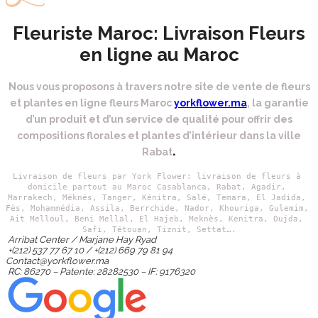
Fleuriste Maroc: Livraison Fleurs
en ligne au Maroc
Nous vous proposons à travers notre site de vente de fleurs
et plantes en ligne fleurs Maroc
yorkflower.ma
, la garantie
d’un produit et d’un service de qualité pour offrir des
compositions florales et plantes d’intérieur dans la ville
.
Rabat
Livraison de fleurs par York Flower: livraison de fleurs à 
domicile partout au Maroc Casablanca, Rabat, Agadir, 
Marrakech,
 Méknés, Tanger, Kénitra, Salé, Temara, El Jadida, 
Fès, Mohammédia, Assila, Berrchide, Nador, Khouriga, Gulemim, 
Ait Melloul, Beni Mellal, El Hajeb, Meknès, Kenitra, Oujda, 
Safi, Tétouan, Tiznit, Settat….
Arribat Center / Marjane Hay Ryad
+(212) 537 77 67 10 / +(212) 669 79 81 94
Contact@yorkflower.ma
RC: 86270 – Patente: 28282530 – IF: 9176320