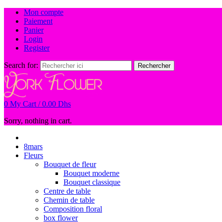
Mon compte
Paiement
Panier
Login
Register
Search for:
Rechercher
0
My Cart /
0.00
Dhs
Sorry, nothing in cart.
8mars
Fleurs
Bouquet de fleur
Bouquet moderne
Bouquet classique
Centre de table
Chemin de table
Composition floral
box flower