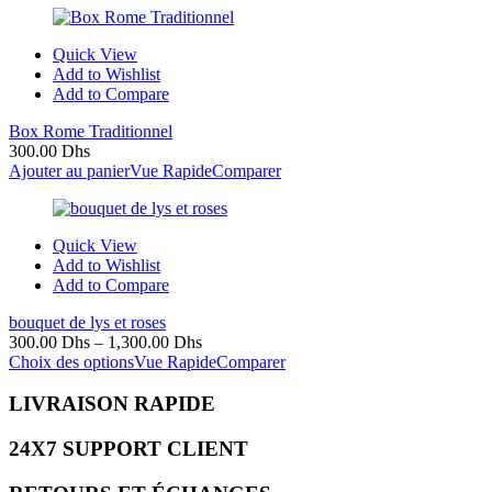
Quick View
Add to Wishlist
Add to Compare
Box Rome Traditionnel
300.00
Dhs
Ajouter au panier
Vue Rapide
Comparer
Quick View
Add to Wishlist
Add to Compare
bouquet de lys et roses
300.00
Dhs
–
1,300.00
Dhs
Choix des options
Vue Rapide
Comparer
LIVRAISON RAPIDE
24X7 SUPPORT CLIENT