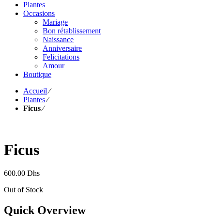
Plantes
Occasions
Mariage
Bon rétablissement
Naissance
Anniversaire
Felicitations
Amour
Boutique
Accueil
⁄
Plantes
⁄
Ficus
⁄
Ficus
600.00
Dhs
Out of Stock
Quick Overview