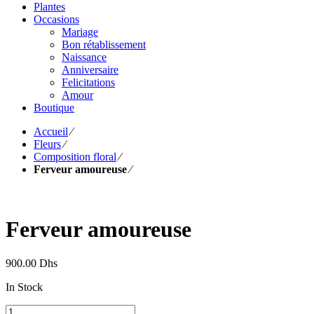
Plantes
Occasions
Mariage
Bon rétablissement
Naissance
Anniversaire
Felicitations
Amour
Boutique
Accueil
⁄
Fleurs
⁄
Composition floral
⁄
Ferveur amoureuse
⁄
Ferveur amoureuse
900.00
Dhs
In Stock