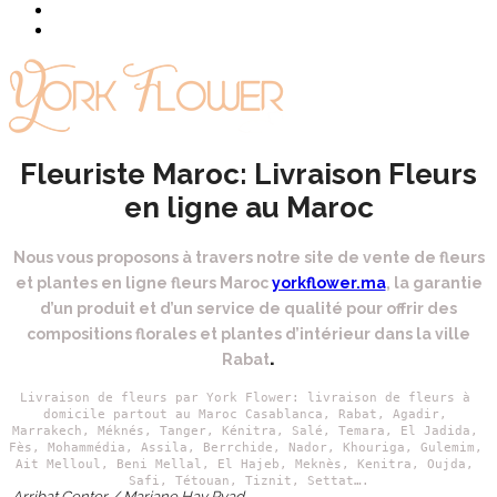
Fleuriste Maroc: Livraison Fleurs
en ligne au Maroc
Nous vous proposons à travers notre site de vente de fleurs
et plantes en ligne fleurs Maroc
yorkflower.ma
, la garantie
d’un produit et d’un service de qualité pour offrir des
compositions florales et plantes d’intérieur dans la ville
.
Rabat
Livraison de fleurs par York Flower: livraison de fleurs à 
domicile partout au Maroc Casablanca, Rabat, Agadir, 
Marrakech,
 Méknés, Tanger, Kénitra, Salé, Temara, El Jadida, 
Fès, Mohammédia, Assila, Berrchide, Nador, Khouriga, Gulemim, 
Ait Melloul, Beni Mellal, El Hajeb, Meknès, Kenitra, Oujda, 
Safi, Tétouan, Tiznit, Settat….
Arribat Center / Marjane Hay Ryad