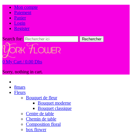
Mon compte
Paiement
Panier
Login
Register
Search for:
Rechercher
0
My Cart /
0.00
Dhs
Sorry, nothing in cart.
8mars
Fleurs
Bouquet de fleur
Bouquet moderne
Bouquet classique
Centre de table
Chemin de table
Composition floral
box flower