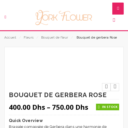
Accueil
⁄
Fleurs
⁄
Bouquet de fleur
⁄
Bouquet de gerbera Rose
BOUQUET DE GERBERA ROSE
400.00
Dhs
–
750.00
Dhs
IN STOCK
Quick Overview
Brassée composée de Gerbera dans une harmonie de