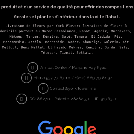
produit et d’un service de qualité pour offrir des compositions
.
florales et plantes d’intérieur dans la ville Rabat
Livraison de fleurs par York Flower: livraison de fleurs à 
domicile partout au Maroc Casablanca, Rabat, Agadir, 
Marrakech,
Méknés, Tanger, Kénitra, Salé, Temara, El Jadida, Fès, 
Mohammédia, Assila, Berrchide, Nador, Khouriga, Gulemim, Ait 
Melloul, Beni Mellal, El Hajeb, Meknès, Kenitra, Oujda, Safi, 
Tétouan, Tiznit, Settat….
Arribat Center / Marjane Hay Ryad
+(212) 537 77 67 10 / +(212) 669 79 81 94
Contact@yorkflower.ma
RC: 86270 – Patente: 28282530 – IF: 9176320