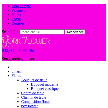
Mon compte
Paiement
Panier
Login
Register
Search for:
Rechercher
0
My Cart /
0.00
Dhs
Sorry, nothing in cart.
8mars
Fleurs
Bouquet de fleur
Bouquet moderne
Bouquet classique
Centre de table
Chemin de table
Composition floral
box flower