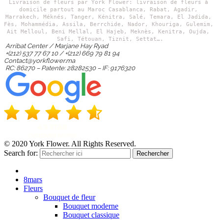
Livraison de fleurs par York Flower: livraison de fleurs à 
domicile partout au Maroc Casablanca, Rabat, Agadir, 
Marrakech,
 Méknés, Tanger, Kénitra, Salé, Temara, El Jadida, 
Fès, Mohammédia, Assila, Berrchide, Nador, Khouriga, Gulemim, 
Ait Melloul, Beni Mellal, El Hajeb, Meknès, Kenitra, Oujda, 
Safi, Tétouan, Tiznit, Settat….
Arribat Center / Marjane Hay Ryad
+(212) 537 77 67 10 / +(212) 669 79 81 94
Contact@yorkflower.ma
RC: 86270 – Patente: 28282530 – IF: 9176320
© 2020 York Flower. All Rights Reserved.
Search for:
Rechercher
8mars
Fleurs
Bouquet de fleur
Bouquet moderne
Bouquet classique