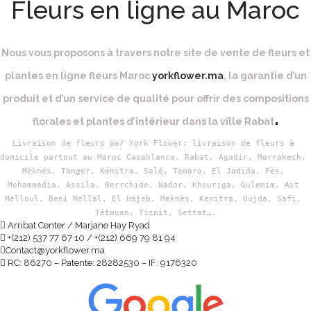
Fleurs en ligne au Maroc
Nous vous proposons à travers notre site de vente de fleurs et
plantes en ligne fleurs Maroc
yorkflower.ma
, la garantie d’un
produit et d’un service de qualité pour offrir des compositions
.
florales et plantes d’intérieur dans la ville Rabat
Livraison de fleurs par York Flower: livraison de fleurs à 
domicile partout au Maroc Casablanca, Rabat, Agadir, 
Marrakech,
Méknés, Tanger, Kénitra, Salé, Temara, El Jadida, Fès, 
Mohammédia, Assila, Berrchide, Nador, Khouriga, Gulemim, Ait 
Melloul, Beni Mellal, El Hajeb, Meknès, Kenitra, Oujda, Safi, 
Tétouan, Tiznit, Settat….
Arribat Center / Marjane Hay Ryad
+(212) 537 77 67 10 / +(212) 669 79 81 94
Contact@yorkflower.ma
RC: 86270 – Patente: 28282530 – IF: 9176320