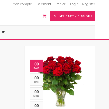
Mon compte
Paiement
Panier
Login
Register
0
MY CART /
0.00
DHS
QUE
00
DAYS
00
HRS
00
MINS
00