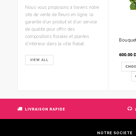
Nous vous proposons à travers notre
site de vente de fleurs en ligne, la
garantie d’un produit et d’un service
de qualité pour offrir des
compositions florales et plantes
Bouquet
d’intérieur dans la ville Rabat.
600.00
VIEW ALL
CHOI
LIVRAISON RAPIDE
NOTRE SOCIÉTÉ