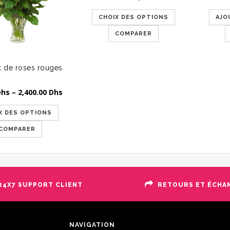
CHOIX DES OPTIONS
AJO
COMPARER
 de roses rouges
Dhs
–
2,400.00
Dhs
X DES OPTIONS
COMPARER
24X7 SUPPORT CLIENT
RETOURS ET ÉCHA
NAVIGATION