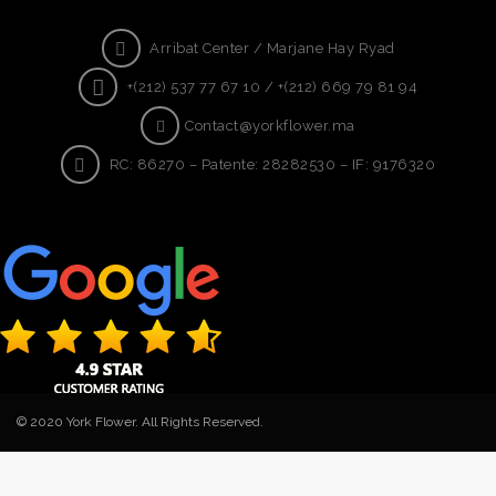
Arribat Center / Marjane Hay Ryad
+(212) 537 77 67 10 / +(212) 669 79 81 94
Contact@yorkflower.ma
RC: 86270 – Patente: 28282530 – IF: 9176320
© 2020 York Flower. All Rights Reserved.