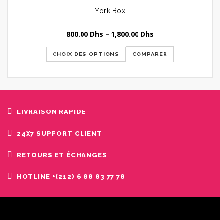
York Box
800.00
Dhs
–
1,800.00
Dhs
CHOIX DES OPTIONS
COMPARER
LIVRAISON RAPIDE
24X7 SUPPORT CLIENT
RETOURS ET ÉCHANGES
HOTLINE +(212) 6 88 83 77 78